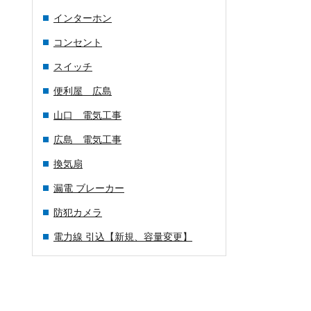
インターホン
コンセント
スイッチ
便利屋 広島
山口 電気工事
広島 電気工事
換気扇
漏電 ブレーカー
防犯カメラ
電力線 引込【新規、容量変更】