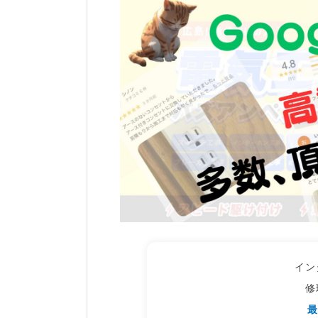
イン
修
最