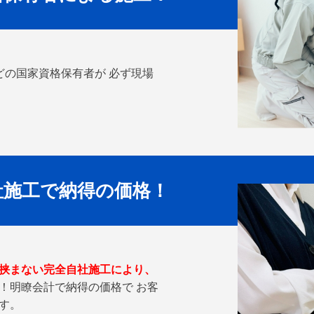
どの国家資格保有者が 必ず現場
社施工で納得の価格！
挟まない完全自社施工により、
！明瞭会計で納得の価格で お客
す。