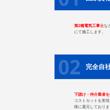
第2種電気⼯事士
な
にて施⼯します。
02
完全自
下請け・仲介業者を
コストカットを実現
様に還元しておりま